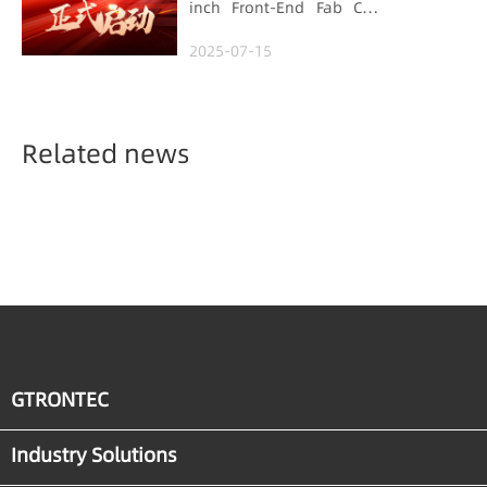
inch Front-End Fab CIM
Project in Malaysia,
2025-07-15
Empowering Global
Semiconductor Smart
Manufacturing
Related news
GTRONTEC
Industry Solutions