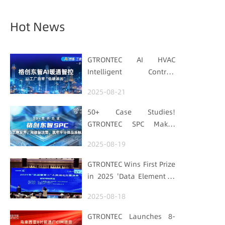
Hot News
GTRONTEC AI HVAC
Intelligent Control:
Embedding Factories
2025-08-21
with "Low-Carbon DNA"
50+ Case Studies!
GTRONTEC SPC Makes
Processes Speak, Uses
2025-08-19
Data for Decisions,
Strengthens
GTRONTEC Wins First Prize
Semiconductor Quality
in 2025 'Data Element ×'
Foundation
Hubei Smart
2025-08-18
Manufacturing Track
GTRONTEC Launches 8-